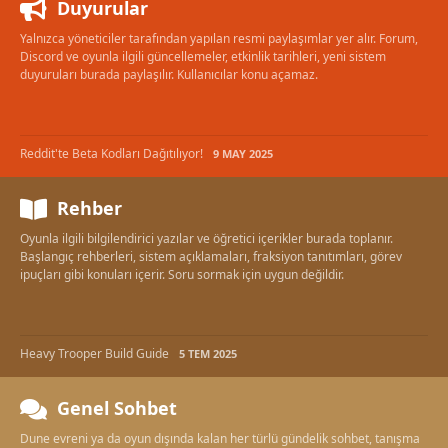
Duyurular
Yalnızca yöneticiler tarafından yapılan resmi paylaşımlar yer alır. Forum,
Discord ve oyunla ilgili güncellemeler, etkinlik tarihleri, yeni sistem
duyuruları burada paylaşılır. Kullanıcılar konu açamaz.
Reddit'te Beta Kodları Dağıtılıyor!
9 MAY 2025
Rehber
Oyunla ilgili bilgilendirici yazılar ve öğretici içerikler burada toplanır.
Başlangıç rehberleri, sistem açıklamaları, fraksiyon tanıtımları, görev
ipuçları gibi konuları içerir. Soru sormak için uygun değildir.
Heavy Trooper Build Guide
5 TEM 2025
Genel Sohbet
Dune evreni ya da oyun dışında kalan her türlü gündelik sohbet, tanışma