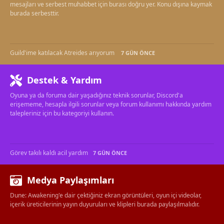
mesajları ve serbest muhabbet için burası doğru yer. Konu dışına kaymak
burada serbesttir.
Guild'ime katılacak Atreides arıyorum
7 GÜN ÖNCE
Destek & Yardım
Oyuna ya da foruma dair yaşadığınız teknik sorunlar, Discord'a
erişememe, hesapla ilgili sorunlar veya forum kullanımı hakkında yardım
talepleriniz için bu kategoriyi kullanın.
Görev takılı kaldı acil yardım
7 GÜN ÖNCE
Medya Paylaşımları
Dune: Awakening'e dair çektiğiniz ekran görüntüleri, oyun içi videolar,
içerik üreticilerinin yayın duyuruları ve klipleri burada paylaşılmalıdır.