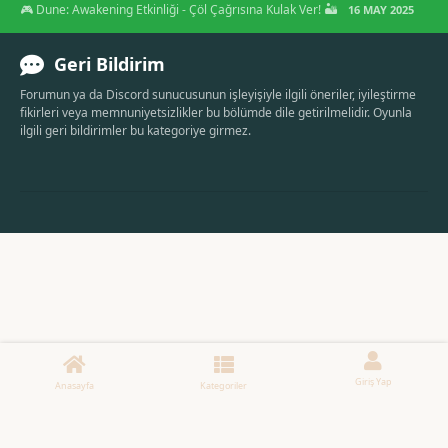
🎮 Dune: Awakening Etkinliği - Çöl Çağrısına Kulak Ver! 🏜️
16 MAY 2025
Geri Bildirim
Forumun ya da Discord sunucusunun işleyişiyle ilgili öneriler, iyileştirme
fikirleri veya memnuniyetsizlikler bu bölümde dile getirilmelidir. Oyunla
ilgili geri bildirimler bu kategoriye girmez.
Giriş Yap
Anasayfa
Kategoriler