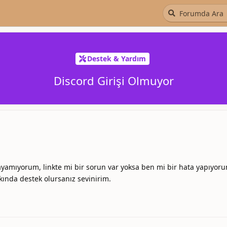
Destek & Yardım
Discord Girişi Olmuyor
layamıyorum, linkte mi bir sorun var yoksa ben mi bir hata yapıyor
nda destek olursanız sevinirim.