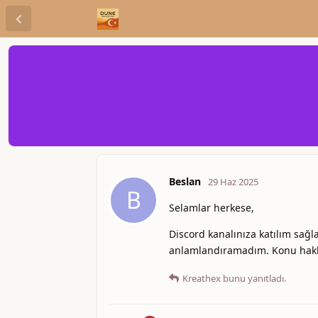
Beslan
29 Haz 2025
B
Selamlar herkese,
Discord kanalınıza katılım sağ
anlamlandıramadım. Konu hakkı
Kreathex
bunu yanıtladı.